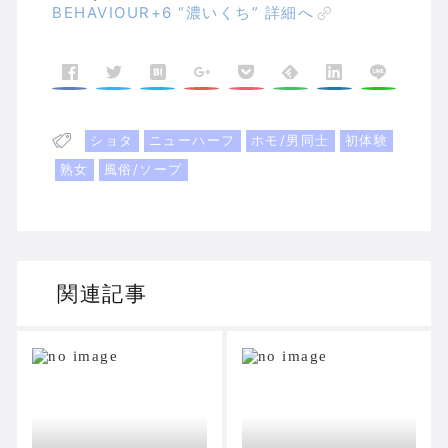
BEHAVIOUR+6 “濃いくち” 詳細へ
ショタ
ニューハーフ
ホモ/男同士
初体験
熟女
風俗/ソープ
関連記事