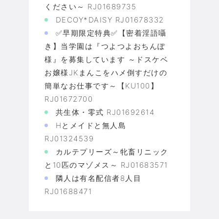
ください～ RJ01689735
DECOY*DAISY RJ01678332
✅早期限定特典✅【密着淫語囁
き】当学園は『つよつよおちんぽ
様』を募集しています ～ドスケベ
お嬢様JKまんこをハメ倒すだけの
簡単なお仕事です～【KU100】
RJ01672700
共生体・零式 RJ01692614
Hとメイドと無人島
RJ01324539
カルテプリーズ～牝畜リニック
と10匹のマゾメス～ RJ01683571
隣人は有名配信者8人目
RJ01688471