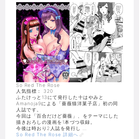
So Red The Rose
人気指標： 320
ふたけっと13にて発行した十はやみと
Amanoja9による「薔薇猫洋菓子店」初の同
人誌です。
今回は「百合だけど薔薇」、をテーマにした
描きおろしの漫画を1本づつ収録。
今後は時おり2人誌を発行し …
So Red The Rose 詳細へ