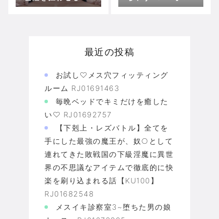
品な乳首責め RJ0
レイなお姉さんに
1032441
飼われてみた -デ
キる雫沢綾乃は養
いたい- 【CV:山根
綺】 RJ0133883
最近の投稿
0
お試し♡メス穴フィッティング
ルーム RJ01691463
毎晩ベッドでキミだけを癒した
い♡ RJ01692757
【下剋上・レズバトル】全てを
手にした最強の魔王が、奴○として
連れてきた敗戦国の下級淫魔に異世
界の不思議なアイテムで徹底的に快
楽を刷り込まれる話【KU100】
RJ01682548
メスイキ診察室3~堕ちた男の娘