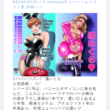
BEHAVIOUR+1.5 Amanoja9 シーメールイラ
スト集 詳細へ
BEHAVIOUR+6 “濃いくち”
人気指標： 187
シリーズ6号は、バニーとボディコンに身を包
んだ、二人のニューハーフママのバーが舞台
の描き下ろし漫画が2本です。濃い口とあるよ
う年増、精液カクテル、アナルフィスト等の
作画あり。年増ニューハーフの濃いプ …