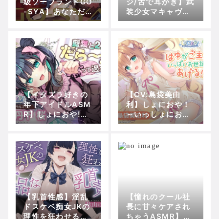
級ソープランドGO
ジ/舌で耳かき】武
-SYA】あなただ
装少女マキャヴェ
けのオナホ対魔忍
リズム 小悪魔な双
井河アサギ嬢～最
子姉妹に挟まれて
強の対魔忍が全身
べっとりねっとり
密着&舐め洗いで
イタズラされちゃ
徹底ご奉仕いたし
うASMR 眠目さと
ます～ RJ014575
り【CV:西田望
93
見】 RJ318347
【イタズラ好きの
【CV:島袋美由
年下アイドルASM
利】しょにおや！
R】しょにおや!～
～いっしょにおや
いっしょにおやす
すみプロジェクト
みプロジェクト～
～ はゆがご主人を
藍葉と2人でだら〜
いっぱいお世話し
んって過ごそ?【C
てあげる!【人間に
V:丹下桜】 RJ011
なったわんこが頑
00499
張るASMR】 RJ0
1473112
【乳首性感】淫乱
【憧れのクール社
ドスケベ痴女JKの
長に甘々ケアされ
理性を狂わせる下
ちゃうASMR】キ