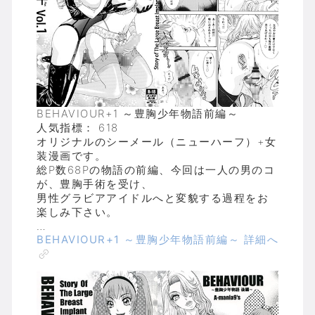
BEHAVIOUR+1 ～豊胸少年物語前編～
人気指標： 618
オリジナルのシーメール（ニューハーフ）+女
装漫画です。
総P数68Pの物語の前編、今回は一人の男のコ
が、豊胸手術を受け、
男性グラビアアイドルへと変貌する過程をお
楽しみ下さい。
…
BEHAVIOUR+1 ～豊胸少年物語前編～ 詳細へ