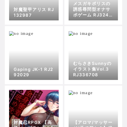
メスガキポリスの
誘惑尋問型オナサ
対魔聖甲アリス RJ
ポゲーム RJ3246
132987
81
むらさきSunnyの
イラスト集Vol.3
Gaping JK-1 RJ2
92029
RJ336708
対魔忍RPGX 【高
【アロマ/マッサー