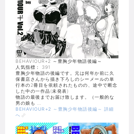
BEHAVIOUR+2 ～豊胸少年物語後編～
人気指標： 391
豊胸少年物語の後編です。元は何年か前に久
保書店さんから描き下ろしのシーメールの単
行本の2冊目を依頼されたものの、途中で断念
した中の一作品(未発表)
物語の最後までお届け致します。（一般的な
男の娘も …
BEHAVIOUR+2 ～豊胸少年物語後編～ 詳細
へ