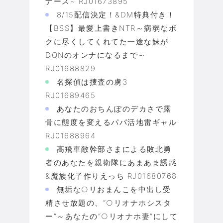
ナース~ RJ01673895
8/15配信決定！&DM特典付き！
【BSS】最愛上書きNTR～病弱なボ
クに尽くしてくれてた一途な妹が
DQNのオンナになるまで～
RJ01688829
名探偵は捜査の虜3
RJ01689465
あなたのおちんぽのデカさで露
骨に態度を変えるパパ活地雷ギャル
RJ01688964
高飛車敵幹部さまによる敗北勇
者のあなたを親衛隊にあまあま誘惑
&魔族化子作りえっち RJ01680768
無垢な○リおまんこを中出し受
精させ放題の、“○リオナホシスタ
ー”～あなたの“○リオナホ妻”にして