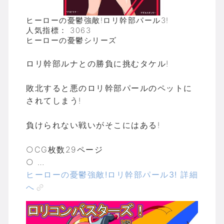
ヒーローの憂鬱強敵!ロリ幹部パール3!
人気指標： 3063
ヒーローの憂鬱シリーズ
ロリ幹部ルナとの勝負に挑むタケル!
敗北すると悪のロリ幹部パールのペットに
されてしまう!
負けられない戦いがそこにはある!
○CG枚数29ページ
○ …
ヒーローの憂鬱強敵!ロリ幹部パール3! 詳細
へ