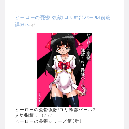
…
ヒーローの憂鬱 強敵!ロリ幹部パール!前編
詳細へ
ヒーローの憂鬱強敵!ロリ幹部パール2!
人気指標： 3252
ヒーローの憂鬱シリーズ第3弾!