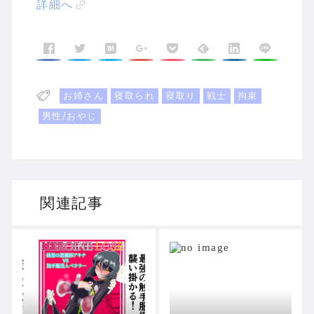
詳細へ
お姉さん
寝取られ
寝取り
戦士
拘束
男性/おやじ
関連記事