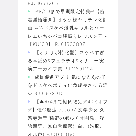
RJ01653265
✅8/20まで早期限定特典✅【密
着淫語囁き】オタク様ヤリチン化計
画 ～Wドスケベ爆乳ギャルとハー
レムいちゃパコ腰振りレッスン♡～
【KU100】 RJ01630807
【オナサポ特化型】スケベすぎ
る耳舐め&フェラチオ&オナニー実
演アーカイブ集 RJ01691194
成長促進アプリ 気になるあの子
をドスケベボディに急成長させる話
♡ RJ01678910
【⚠️9/4まで期間限定✅40%オフ
✅】催○魔法lesson7 文学少女 久
遠寺魅音 秘密のポルチオ開発。淫
語朗読。無自覚痴態告白。(洗脳、
オホ声) RJ01683193