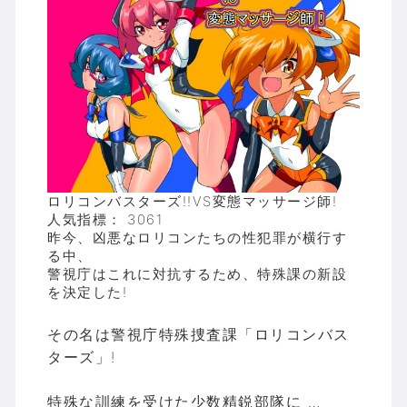
ロリコンバスターズ!!VS変態マッサージ師!
人気指標： 3061
昨今、凶悪なロリコンたちの性犯罪が横行す
る中、
警視庁はこれに対抗するため、特殊課の新設
を決定した!
その名は警視庁特殊捜査課「ロリコンバス
ターズ」!
特殊な訓練を受けた少数精鋭部隊に …