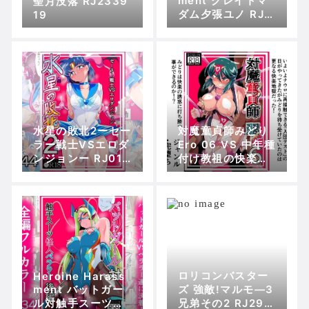
ment グレイトマ
聖月没落 RJ2339
ダム夕張ユノ RJ2
19
41132
水星の敗北2ーセー
対魔童貞師みどり
ラー戦士VSエロダ
Ero 06 VS 中年種
ンジョンー RJ012
付け教祖の快楽入
81748
団試験! RJ01248
264
ロリコンバスター
Heroine Harass
ment バットガー
ズ 強敵!マルモ―3
ル対触手スーツ怪
兄弟その2 RJ297