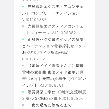
光翼戦姫エクスティアコンチェ
ルト コンプリートエディション
VJ01006383
光翼戦姫エクスティアコンチェ
ルトフィナーレ VJ01006382
距離感バグな最強イケメス親友
とハイテンション青春搾乳セックス
♪(KU100マイク収録作品)
RJ01682369
【姉妹メイド密着まんこ】瑠璃
雪楼の変奏曲 夜伽メイド銀華と見
習いメイド天華の姓奉仕【KU100ハ
イレゾ】 RJ01668881
勤労奨励ご奉仕J〇地域交流制度
2 美少女姉妹SEX編 RJ01686856
一夜の過ちに堕ちるまで