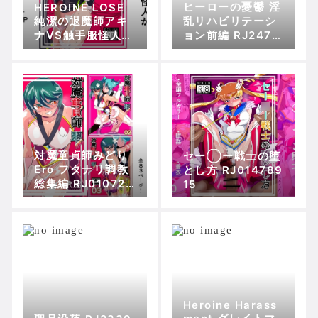
ヒーローの憂鬱 淫
HEROINE LOSE
純潔の退魔師アキ
乱リハビリテーシ
ナVS触手服怪人ベ
ョン前編 RJ2470
ララー RJ35934
50
2
対魔童貞師みどり
セー◯ー戦士の堕
Ero フタナリ調教
とし方 RJ014789
総集編 RJ010722
15
57
Heroine Harass