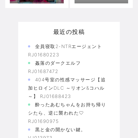
人ベララー 後編 R
444
J01514107
最近の投稿
全員寝取2-NTRエージェント
RJ01680223
姦落のダークエルフ
RJ01687472
404号室の性感マッサージ【追
加ヒロインDLC ～リオン&コハル
～】 RJ01688423
酔ったあむちゃんをお持ち帰り
シたら、逆に襲われた♡
RJ01690975
黒と金の開かない鍵。
VJ013973