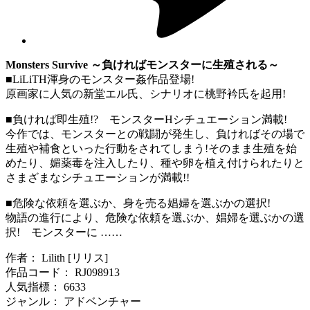
Monsters Survive ～負ければモンスターに生殖される～
■LiLiTH渾身のモンスター姦作品登場!
原画家に人気の新堂エル氏、シナリオに桃野衿氏を起用!
■負ければ即生殖!? モンスターHシチュエーション満載!
今作では、モンスターとの戦闘が発生し、負ければその場で
生殖や補食といった行動をされてしまう!そのまま生殖を始
めたり、媚薬毒を注入したり、種や卵を植え付けられたりと
さまざまなシチュエーションが満載!!
■危険な依頼を選ぶか、身を売る娼婦を選ぶかの選択!
物語の進行により、危険な依頼を選ぶか、娼婦を選ぶかの選
択! モンスターに ……
作者： Lilith [リリス]
作品コード： RJ098913
人気指標： 6633
ジャンル： アドベンチャー