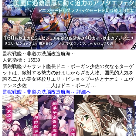
監獄戦艦～非道の洗脳改造航海～
人気指標： 15539
新鋭戦艦ジャサント艦長ドニ・ボーガン少佐の次なるターゲ
ットは、敵対する勢力の好ましからざる人物、国民的人気を
誇る二人の美女将校リエリ・ビショップ中佐とナオミ・エヴ
ァンス少佐————二人はドニ・ボーガ …
監獄戦艦～非道の洗脳改造航海～ 詳細へ