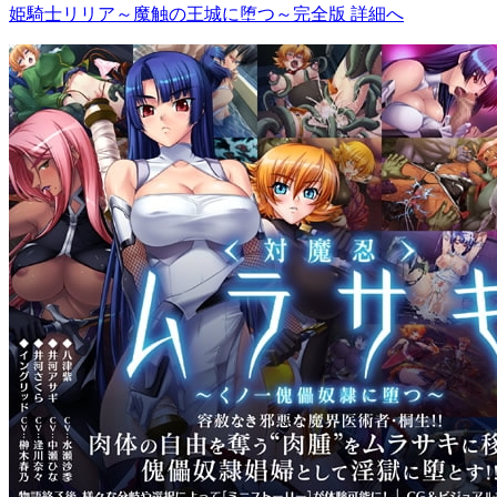
姫騎士リリア～魔触の王城に堕つ～完全版 詳細へ