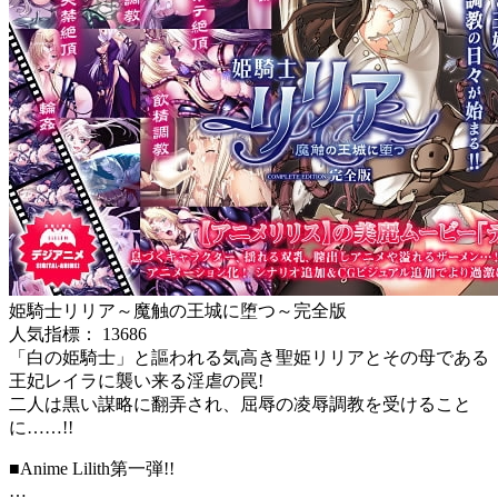
姫騎士リリア～魔触の王城に堕つ～完全版
人気指標： 13686
「白の姫騎士」と謳われる気高き聖姫リリアとその母である
王妃レイラに襲い来る淫虐の罠!
二人は黒い謀略に翻弄され、屈辱の凌辱調教を受けること
に……!!
■Anime Lilith第一弾!!
…