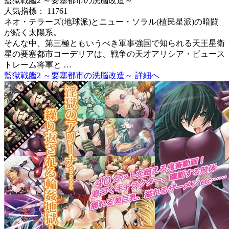
監獄戦艦2 ～要塞都市の洗脳改造～
人気指標： 11761
ネオ・テラーズ(地球派)とニュー・ソラル(植民星派)の暗闘
が続く太陽系。
そんな中、第三極ともいうべき軍事強国で知られる天王星衛
星の要塞都市コーデリアは、戦争の天才アリシア・ビュース
トレーム将軍と …
監獄戦艦2 ～要塞都市の洗脳改造～ 詳細へ