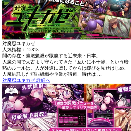
対魔忍ユキカゼ
人気指標： 12818
闇の存在・魑魅魍魎が跋扈する近未来・日本。
人魔の間で太古より守られてきた「互いに不干渉」という暗
黙のルールは、人が外道に堕してからは綻びを見せはじめ、
人魔結託した犯罪組織や企業が暗躍、時代は …
対魔忍ユキカゼ 詳細へ