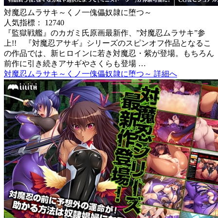
対魔忍ムラサキ～くノ一傀儡奴隷に堕つ～
人気指標： 12740
『監獄戦艦』のカガミ氏原画最新作、”対魔忍ムラサキ”参
上!! 『対魔忍アサギ』シリーズのスピンオフ作品となるこ
の作品では、新ヒロインに若き対魔忍・紫が登場。もちろん
前作に引き続きアサギやさくらも登場 …
対魔忍ムラサキ～くノ一傀儡奴隷に堕つ～ 詳細へ