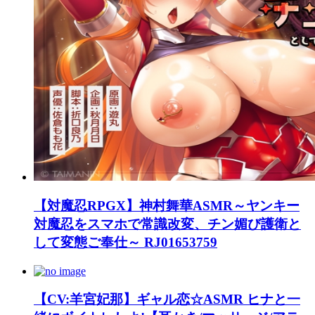
【対魔忍RPGX】神村舞華ASMR～ヤンキー
対魔忍をスマホで常識改変、チン媚び護衛と
して変態ご奉仕～ RJ01653759
【CV:羊宮妃那】ギャル恋☆ASMR ヒナと一