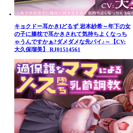
キョクドー耳かきIどるず 岩本紗希～年下の女
の子に膝枕で耳かきされて気持ちよくなっち
ゃうんですかぁ?ダメダメな先パイ♪～【CV:
大久保瑠美】 RJ01514561