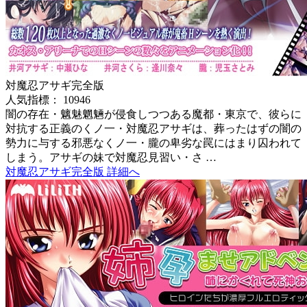
対魔忍アサギ完全版
人気指標： 10946
闇の存在・魑魅魍魎が侵食しつつある魔都・東京で、彼らに
対抗する正義のくノ一・対魔忍アサギは、葬ったはずの闇の
勢力に与する邪悪なくノ一・朧の卑劣な罠にはまり囚われて
しまう。アサギの妹で対魔忍見習い・さ …
対魔忍アサギ完全版 詳細へ