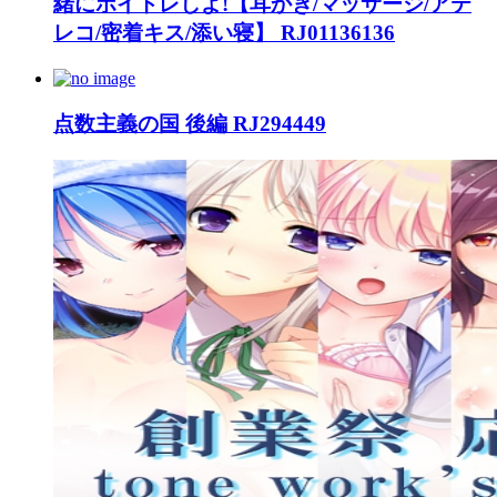
緒にボイトレしよ!【耳かき/マッサージ/アテ
レコ/密着キス/添い寝】 RJ01136136
点数主義の国 後編 RJ294449