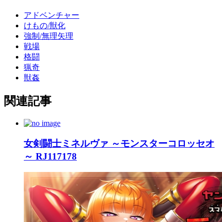
アドベンチャー
けもの/獣化
強制/無理矢理
戦場
格闘
猟奇
獣姦
関連記事
女剣闘士ミネルヴァ ～モンスターコロッセオ
～ RJ117178