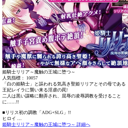
姫騎士リリア～魔触の王城に堕つ～
人気指標： 10057
「白の姫騎士」と謳われる気高き聖姫リリアとその母である
王妃レイラに襲い来る淫虐の罠!
二人は黒い謀略に翻弄され、屈辱の凌辱調教を受けること
に……!!
■リリス初の調教「ADG+SLG」!!
ヒロイ …
姫騎士リリア～魔触の王城に堕つ～ 詳細へ