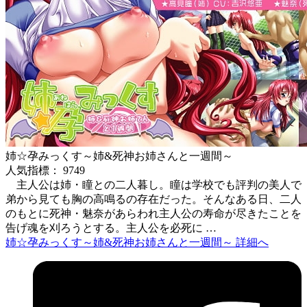
姉☆孕みっくす～姉&死神お姉さんと一週間～
人気指標： 9749
主人公は姉・瞳との二人暮し。瞳は学校でも評判の美人で
弟から見ても胸の高鳴るの存在だった。そんなある日、二人
のもとに死神・魅奈があらわれ主人公の寿命が尽きたことを
告げ魂を刈ろうとする。主人公を必死に …
姉☆孕みっくす～姉&死神お姉さんと一週間～ 詳細へ